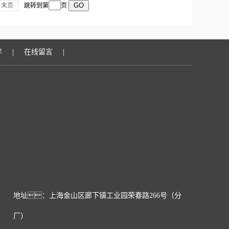
末页
跳转到第
页
|
|
伴
在线留言
地址：上海金山区廊下镇工业园荣春路266号（分
厂）