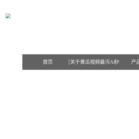
欢迎访问上海黄瓜视频最污APP检测设备有限公司网站！
首页
关于黄瓜视频最污APP
产