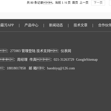
共 80 条记录，当前 1 / 6 页 首页 上一页
下一页
|
|
|
|
最污APP
产品中心
新闻动态
技术文章
合作伙
：275983
管理登陆
技术支持：
仪表网
：周经理 传真：021-31263729
GoogleSitemap
：18818017858 邮 箱：baoshiyq@126.com