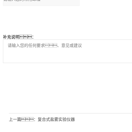
补充说明：
上一篇：
复合式盐雾实验仪器