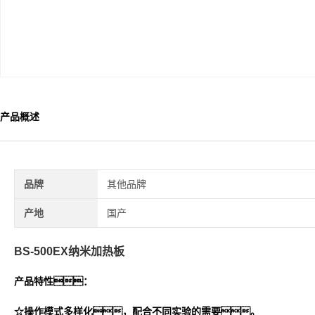
产品概述
品牌
其他品牌
产地
国产
BS-500EX纳米加热板
产品特性：
☆操作模式多样化，配合不同实验的需要。